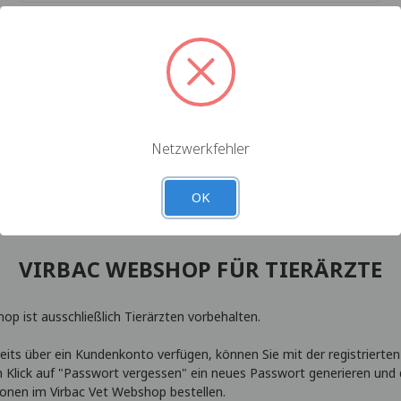
Passwort vergessen?
Netzwerkfehler
OK
VIRBAC WEBSHOP FÜR TIERÄRZTE
op ist ausschließlich Tierärzten vorbehalten.
eits über ein Kundenkonto verfügen, können Sie mit der registrierten
 Klick auf "Passwort vergessen" ein neues Passwort generieren und 
ionen im Virbac Vet Webshop bestellen.