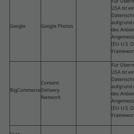
Für Überm
USA ist e
Datensch
aufgrund d
Google
Google Photos
des Anbie
Angemess
(EU-U.S. D
Framework
Für Überm
USA ist e
Datensch
Content
aufgrund d
BigCommerce
Delivery
des Anbie
Network
Angemess
(EU-U.S. D
Framework