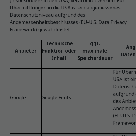
(insbesondere in den USA) verarbeitet werden. Für
Übermittlungen in die USA ist ein angemessenes
Datenschutzniveau aufgrund des
Angemessenheitsbeschlusses (EU-U.S. Data Privacy
Framework) gewährleistet.
Technische
ggf.
​An
Anbieter
Funktion oder
maximale
Daten
Inhalt
Speicherdauer
Für Überm
USA ist e
Datensch
aufgrund d
Google
Google Fonts
des Anbie
Angemess
(EU-U.S. D
Framework