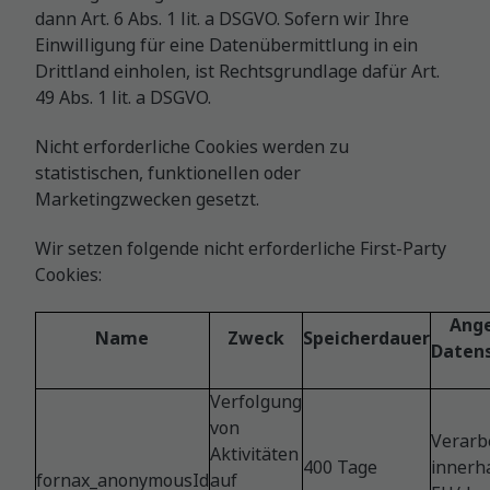
dann Art. 6 Abs. 1 lit. a DSGVO. Sofern wir Ihre
Einwilligung für eine Datenübermittlung in ein
Drittland einholen, ist Rechtsgrundlage dafür Art.
49 Abs. 1 lit. a DSGVO.
Nicht erforderliche Cookies werden zu
statistischen, funktionellen oder
Marketingzwecken gesetzt.
Wir setzen folgende nicht erforderliche First-Party
Cookies:
Ang
Name
Zweck
Speicherdauer
Daten
​Verfolgung
von
Verarb
Aktivitäten
​400 Tage
innerh
fornax_anonymousId
auf