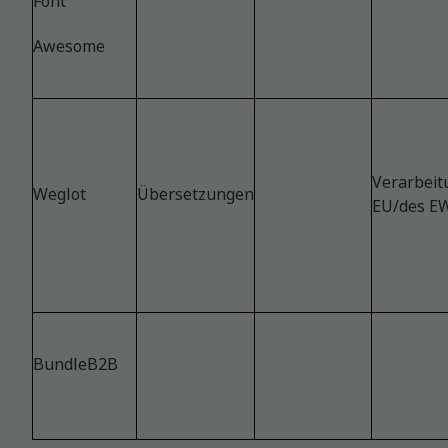
Font
Awesome
Verarbeit
Weglot
Übersetzungen
EU/des E
BundleB2B