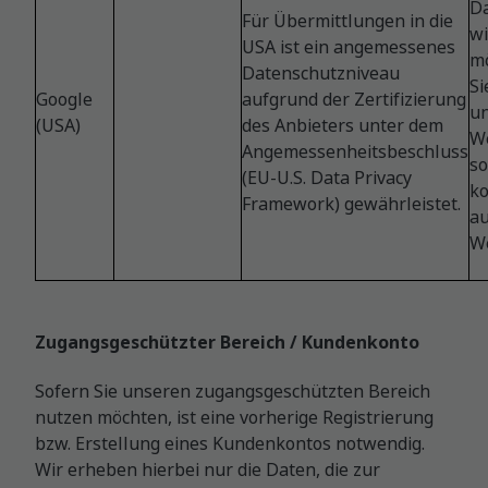
Da
Für Übermittlungen in die
wi
USA ist ein angemessenes
mö
Datenschutzniveau
Si
Google
aufgrund der Zertifizierung
u
(USA)
des Anbieters unter dem
W
Angemessenheitsbeschluss
s
(EU-U.S. Data Privacy
ko
Framework) gewährleistet.
au
W
Zugangsgeschützter Bereich / Kundenkonto
Sofern Sie unseren zugangsgeschützten Bereich
nutzen möchten, ist eine vorherige Registrierung
bzw. Erstellung eines Kundenkontos notwendig.
Wir erheben hierbei nur die Daten, die zur