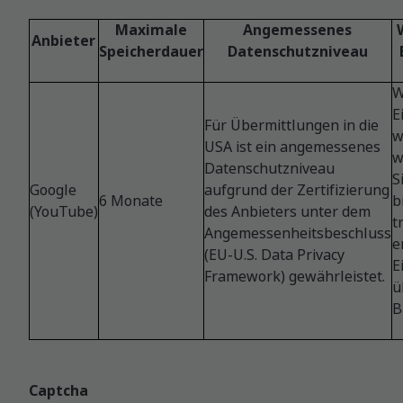
Maximale
Angemessenes
Anbieter
Speicherdauer
Datenschutzniveau
W
E
Für Übermittlungen in die
w
USA ist ein angemessenes
w
Datenschutzniveau
S
Google
aufgrund der Zertifizierung
6 Monate
b
(YouTube)
des Anbieters unter dem
t
Angemessenheitsbeschluss
e
(EU-U.S. Data Privacy
E
Framework) gewährleistet.
ü
B
Captcha